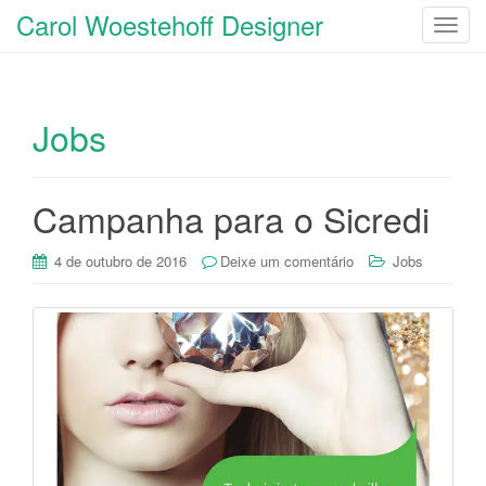
Carol Woestehoff Designer
T
o
g
g
Jobs
l
e
n
a
Campanha para o Sicredi
v
i
4 de outubro de 2016
Deixe um comentário
Jobs
g
a
t
i
o
n