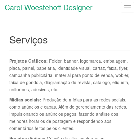
Carol Woestehoff Designer
T
o
g
g
Serviços
l
e
n
a
Projetos Gráficos:
Folder, banner, logomarca, embalagem,
v
placa, painel, papelaria, identidade visual, cartaz, faixa, flyer,
i
campanha publicitária, material para ponto de venda, wobler,
g
faixa de gôndola, diagramação de revista, catálogo, etiqueta,
a
uniformes, adesivos, etc.
t
Mídias sociais:
Produção de mídias para as redes sociais,
i
como anúncios e capas. Além do gerenciamento das redes.
o
Impulsionando os anúncios pagos, fazendo análise dos
n
melhores horários de postagem e respondendo aos
comentários feitos pelos clientes.
Projetos digitais:
Criação de sites conforme as