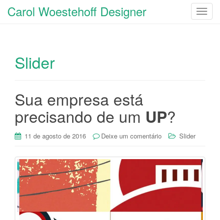
Carol Woestehoff Designer
T
o
g
g
Slider
l
e
n
a
Sua empresa está
v
precisando de um
?
UP
i
g
11 de agosto de 2016
Deixe um comentário
Slider
a
t
i
o
n